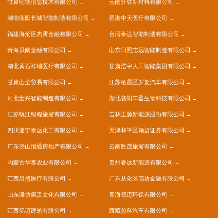
甘肃明德信息技术有限公司
云南升联新材料有限公司
湖南衡阳长城智能制造有限公司
香港中天医疗有限公司
福建海沧区杰霄金融有限公司
台湾泰达智能制造有限公司
青海贝南金融有限公司
山东日照志远智能制造有限公司
湖北黄石祥瑞医疗有限公司
甘肃浩宇人工智能集团有限公司
甘肃山全贸易有限公司
江苏栖霞区罗复汽车有限公司
河北宏兴智能制造有限公司
湖北襄阳丰盈生物科技有限公司
江苏镇江锦程旅游有限公司
吉林正源新能源股份有限公司
四川遂宁泰达化工有限公司
天津和平区领迈证券有限公司
广东佛山恒通房地产有限公司
云南胜茂旅游有限公司
内蒙古华泰农业有限公司
贵州睿达新能源有限公司
江西昌盛医疗有限公司
广东从化区高达金融有限公司
山东潍坊佩贵文化有限公司
青海领迈环保有限公司
江西亿迈建筑有限公司
西藏盈科汽车有限公司